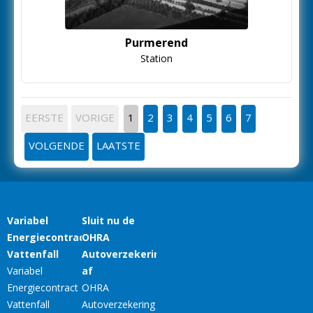
Purmerend
Station
EERSTE
VORIGE
1
2
3
4
5
6
7
VOLGENDE
LAATSTE