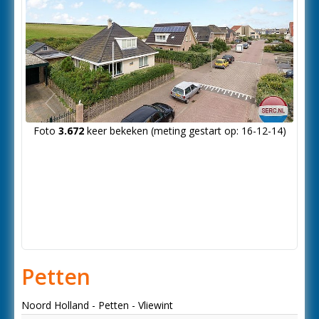
Vorige
Foto
3.672
keer bekeken (meting gestart op: 16-12-14)
foto
Petten
Noord Holland - Petten - Vliewint