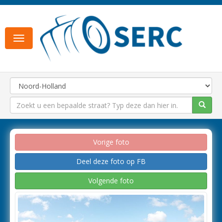
Toggle
navigation
Vorige foto
Deel deze foto op FB
Volgende foto