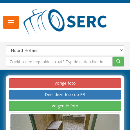
Toggle
navigation
Vorige foto
Deel deze foto op FB
Volgende foto