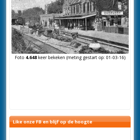
Foto
4.648
keer bekeken (meting gestart op: 01-03-16)
Like onze FB en blijf op de hoogte