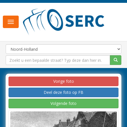
Toggle
navigation
Vorige foto
Deel deze foto op FB
Volgende foto