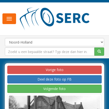
Toggle
navigation
Vorige foto
Deel deze foto op FB
Volgende foto