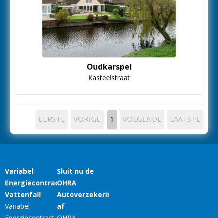
Oudkarspel
Kasteelstraat
EERSTE
VORIGE
1
VOLGENDE
LAATSTE