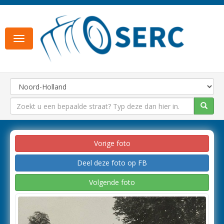
Toggle
navigation
Vorige foto
Deel deze foto op FB
Volgende foto