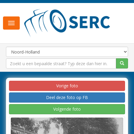
Toggle
navigation
Vorige foto
Deel deze foto op FB
Volgende foto