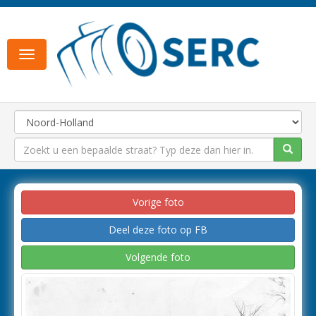
Toggle
navigation
Vorige foto
Deel deze foto op FB
Volgende foto