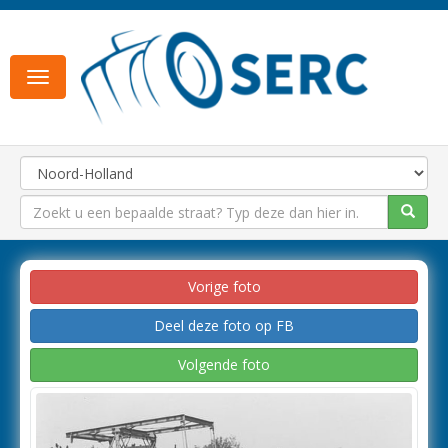
Toggle
navigation
Vorige foto
Deel deze foto op FB
Volgende foto