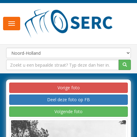
Toggle
navigation
Vorige foto
Deel deze foto op FB
Volgende foto