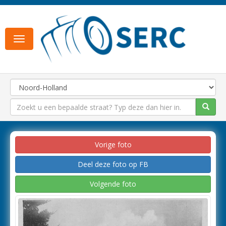
Toggle
navigation
Vorige foto
Deel deze foto op FB
Volgende foto