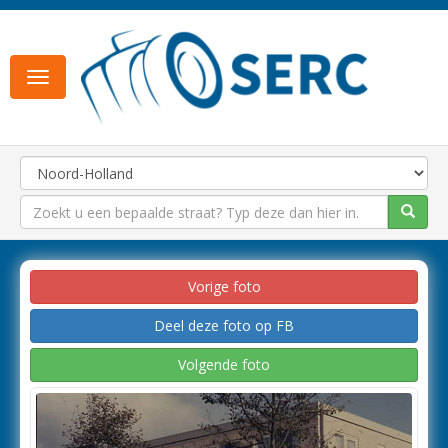
Toggle
navigation
Vorige foto
Deel deze foto op FB
Volgende foto