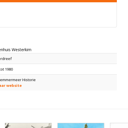
enhuis Westerkim
erdreef
tot 1980
lemmermeer Historie
aar website