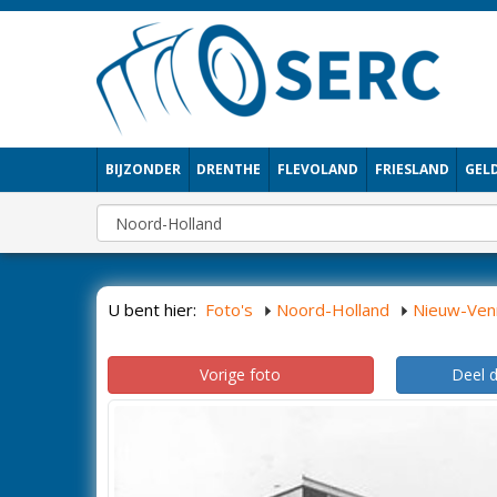
BIJZONDER
DRENTHE
FLEVOLAND
FRIESLAND
GEL
U bent hier:
Foto's
Noord-Holland
Nieuw-Ven
Vorige foto
Deel 