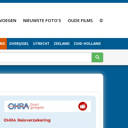
VOEGEN
NIEUWSTE FOTO'S
OUDE FILMS
©
AND
OVERIJSSEL
UTRECHT
ZEELAND
ZUID-HOLLAND