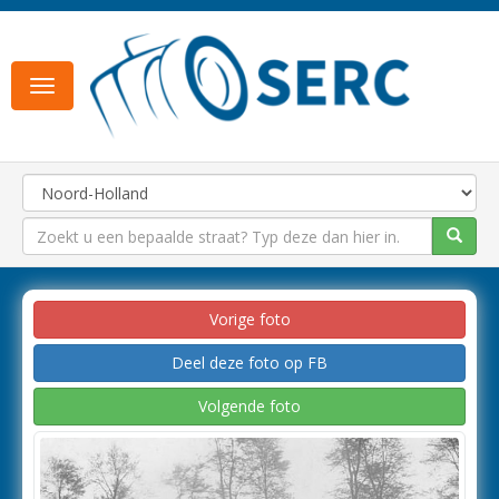
Toggle
navigation
Vorige foto
Deel deze foto op FB
Volgende foto