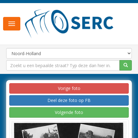
Toggle
navigation
Vorige foto
Deel deze foto op FB
Volgende foto