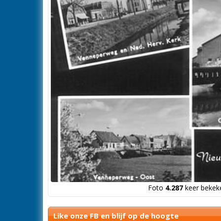
Foto
4.287
keer bekeke
Like onze FB en blijf op de hoogte