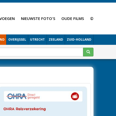
VOEGEN
NIEUWSTE FOTO'S
OUDE FILMS
©
AND
OVERIJSSEL
UTRECHT
ZEELAND
ZUID-HOLLAND