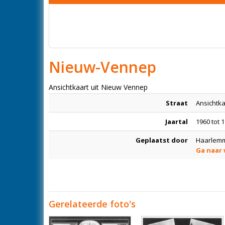
Nieuw-Vennep
Ansichtkaart uit Nieuw Vennep
Straat
Ansichtk
Jaartal
1960 tot 
Geplaatst door
Haarlemm
Ga naar
Gerelateerde foto's