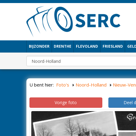
BIJZONDER
DRENTHE
FLEVOLAND
FRIESLAND
GEL
U bent hier:
Foto's
Noord-Holland
Nieuw-Ven
Vorige foto
Deel 