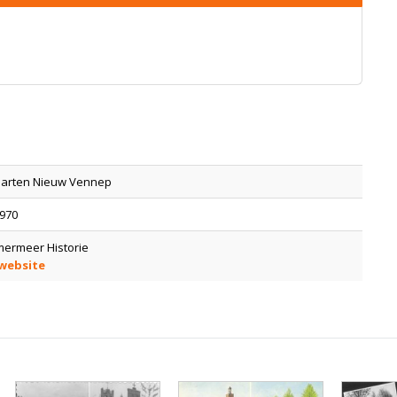
aarten Nieuw Vennep
1970
ermeer Historie
 website