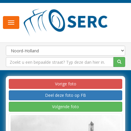
Toggle
navigation
Vorige foto
Deel deze foto op FB
Volgende foto