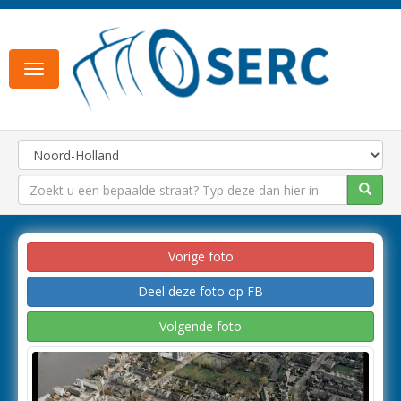
Toggle
navigation
Vorige foto
Deel deze foto op FB
Volgende foto