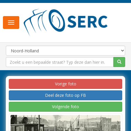
Toggle
navigation
Vorige foto
Deel deze foto op FB
Volgende foto