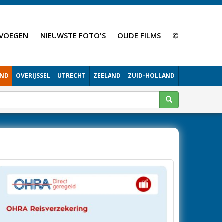
VOEGEN
NIEUWSTE FOTO'S
OUDE FILMS
©
AND
OVERIJSSEL
UTRECHT
ZEELAND
ZUID-HOLLAND