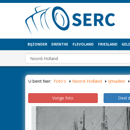
BIJZONDER
DRENTHE
FLEVOLAND
FRIESLAND
GEL
U bent hier:
Foto's
Noord-Holland
IJmuiden
Vorige foto
Deel 