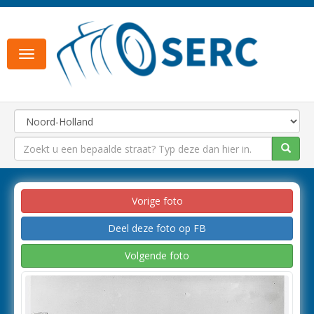
Toggle
navigation
Vorige foto
Deel deze foto op FB
Volgende foto