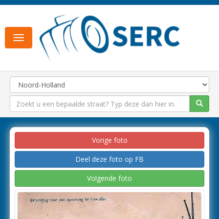
Toggle
navigation
Vorige foto
Deel deze foto op FB
Volgende foto