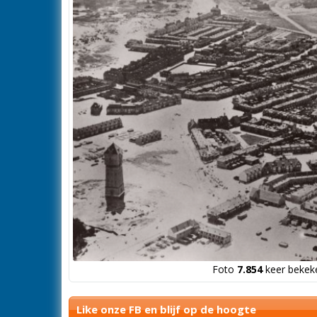
Foto
7.854
keer bekeke
Like onze FB en blijf op de hoogte