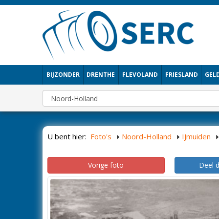
BIJZONDER
DRENTHE
FLEVOLAND
FRIESLAND
GEL
U bent hier:
Foto's
Noord-Holland
IJmuiden
Vorige foto
Deel 