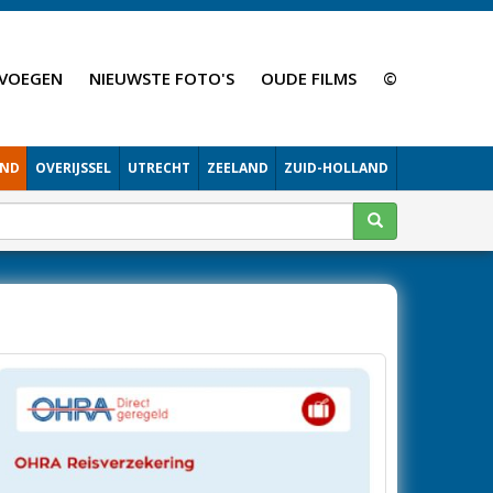
VOEGEN
NIEUWSTE FOTO'S
OUDE FILMS
©
AND
OVERIJSSEL
UTRECHT
ZEELAND
ZUID-HOLLAND