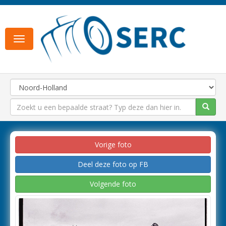
Toggle
navigation
Vorige foto
Deel deze foto op FB
Volgende foto