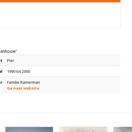
'aanbouw''
at
Pier
al
1990 tot 2000
or
Familie Ramerman
Ga naar website