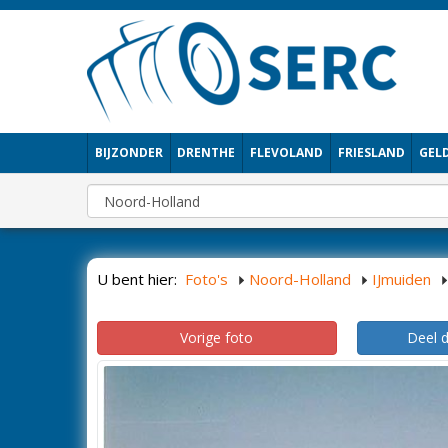
BIJZONDER
DRENTHE
FLEVOLAND
FRIESLAND
GEL
U bent hier:
Foto's
Noord-Holland
IJmuiden
Vorige foto
Deel 