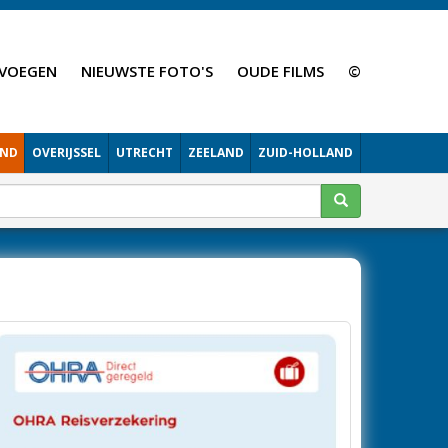
VOEGEN
NIEUWSTE FOTO'S
OUDE FILMS
©
AND
OVERIJSSEL
UTRECHT
ZEELAND
ZUID-HOLLAND