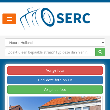
Toggle
navigation
Vorige foto
Deel deze foto op FB
Volgende foto