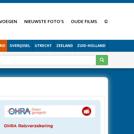
VOEGEN
NIEUWSTE FOTO'S
OUDE FILMS
©
AND
OVERIJSSEL
UTRECHT
ZEELAND
ZUID-HOLLAND