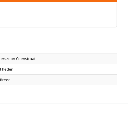
eterszoon Coenstraat
ot heden
 Breed