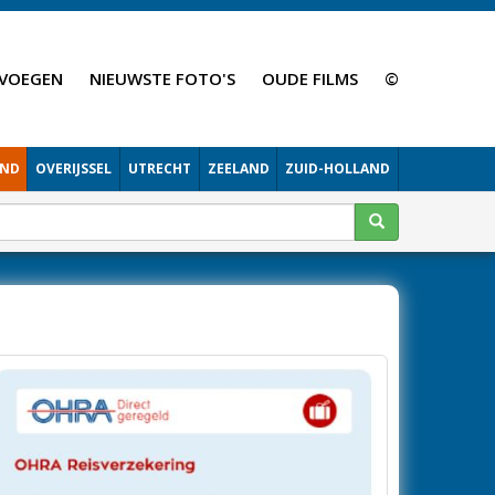
VOEGEN
NIEUWSTE FOTO'S
OUDE FILMS
©
AND
OVERIJSSEL
UTRECHT
ZEELAND
ZUID-HOLLAND