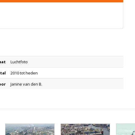
aat
Luchtfoto
tal
2010 tot heden
oor
Janine van den B.