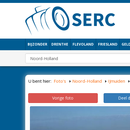
BIJZONDER
DRENTHE
FLEVOLAND
FRIESLAND
GEL
U bent hier:
Foto's
Noord-Holland
IJmuiden
Vorige foto
Deel 