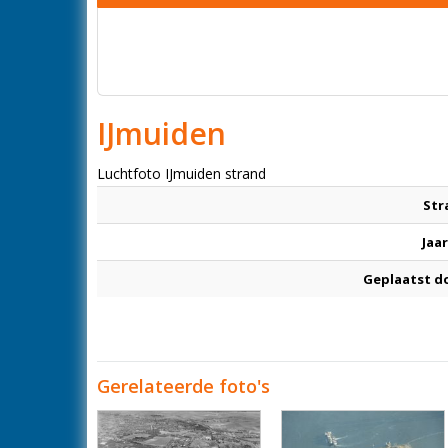
IJmuiden
Luchtfoto IJmuiden strand
Str
Jaar
Geplaatst d
Gerelateerde foto's