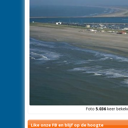
Foto
5.036
keer bekeke
Like onze FB en blijf op de hoogte