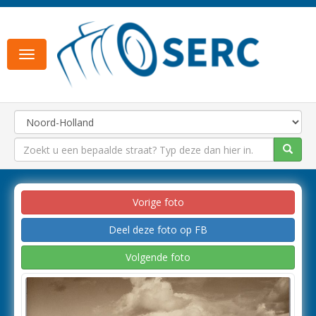
Toggle
navigation
Vorige foto
Deel deze foto op FB
Volgende foto