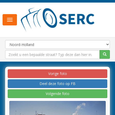
Toggle
navigation
Vorige foto
Deel deze foto op FB
Volgende foto