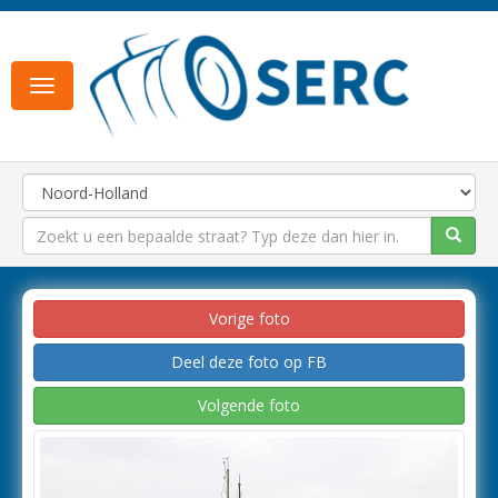
Toggle
navigation
Vorige foto
Deel deze foto op FB
Volgende foto