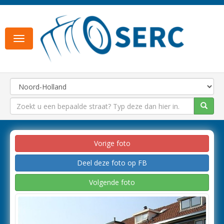
Toggle
navigation
Vorige foto
Deel deze foto op FB
Volgende foto