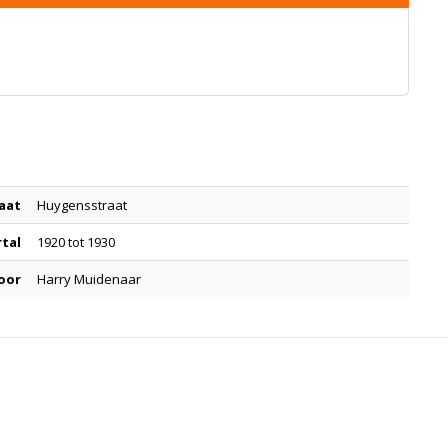
aat
Huygensstraat
rtal
1920 tot 1930
oor
Harry Muidenaar