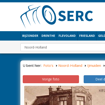
BIJZONDER
DRENTHE
FLEVOLAND
FRIESLAND
GEL
U bent hier:
Foto's
Noord-Holland
IJmuiden
Vorige foto
Deel 