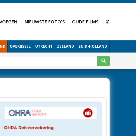
VOEGEN
NIEUWSTE FOTO'S
OUDE FILMS
©
AND
OVERIJSSEL
UTRECHT
ZEELAND
ZUID-HOLLAND