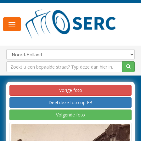
Toggle
navigation
Vorige foto
Deel deze foto op FB
Volgende foto