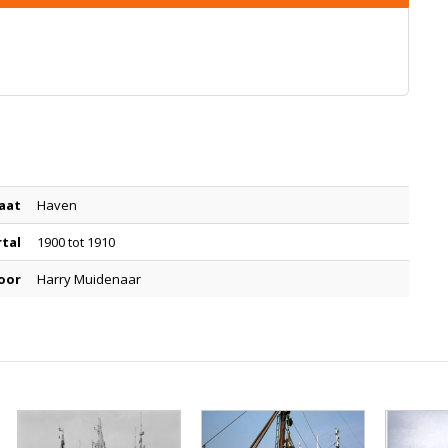
aat
Haven
rtal
1900 tot 1910
oor
Harry Muidenaar