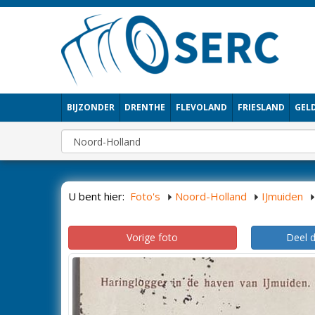
BIJZONDER
DRENTHE
FLEVOLAND
FRIESLAND
GEL
U bent hier:
Foto's
Noord-Holland
IJmuiden
Vorige foto
Deel 