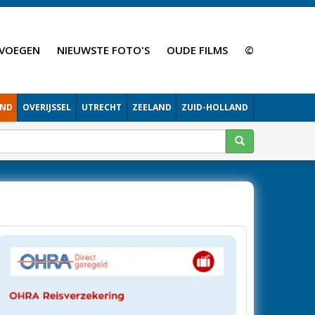
VOEGEN
NIEUWSTE FOTO'S
OUDE FILMS
©
AND
OVERIJSSEL
UTRECHT
ZEELAND
ZUID-HOLLAND