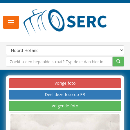
Toggle
navigation
Vorige foto
Deel deze foto op FB
Volgende foto