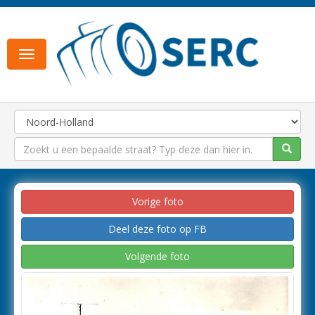
Toggle
navigation
Vorige foto
Deel deze foto op FB
Volgende foto