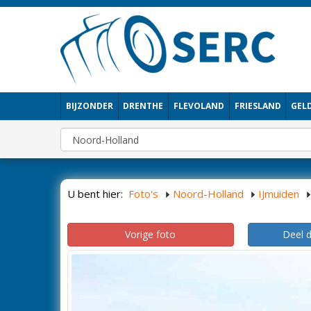
BIJZONDER
DRENTHE
FLEVOLAND
FRIESLAND
GEL
U bent hier:
Foto's
Noord-Holland
IJmuiden
Vorige foto
Deel 