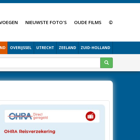
VOEGEN
NIEUWSTE FOTO'S
OUDE FILMS
©
AND
OVERIJSSEL
UTRECHT
ZEELAND
ZUID-HOLLAND