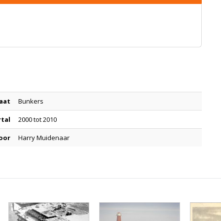
aat
Bunkers
rtal
2000 tot 2010
oor
Harry Muidenaar