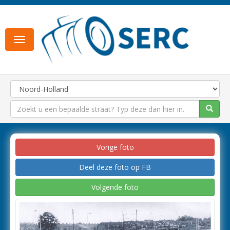
Toggle
navigation
Vorige foto
Deel deze foto op FB
Volgende foto