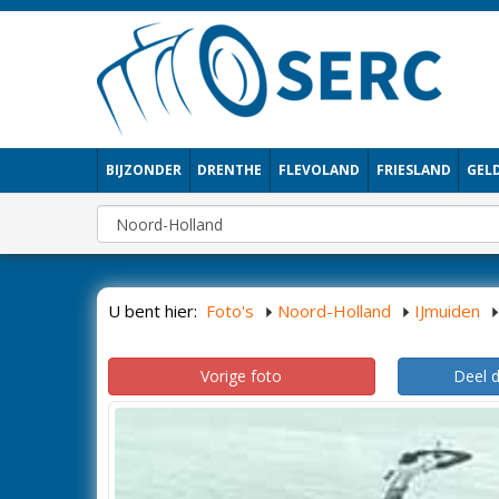
BIJZONDER
DRENTHE
FLEVOLAND
FRIESLAND
GEL
U bent hier:
Foto's
Noord-Holland
IJmuiden
Vorige foto
Deel 