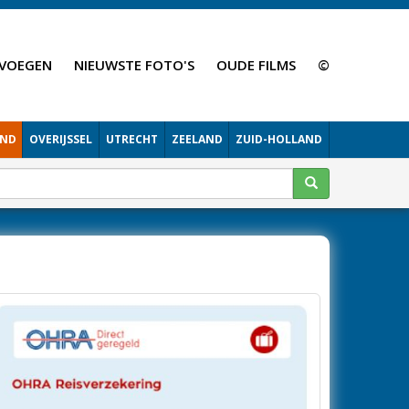
VOEGEN
NIEUWSTE FOTO'S
OUDE FILMS
©
AND
OVERIJSSEL
UTRECHT
ZEELAND
ZUID-HOLLAND