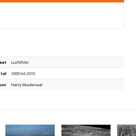
aat
Luchtfoto
rtal
2000 tot 2010
oor
Harry Muidenaar