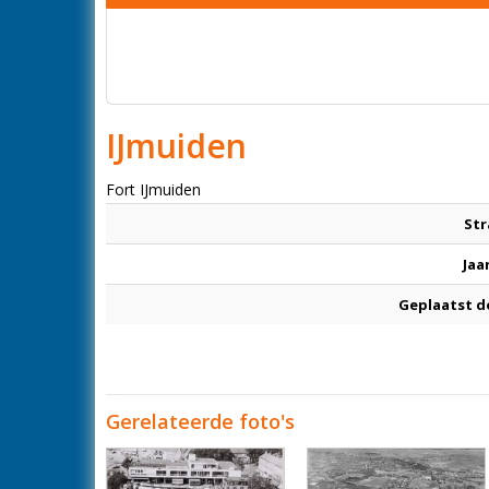
IJmuiden
Fort IJmuiden
Str
Jaa
Geplaatst d
Gerelateerde foto's