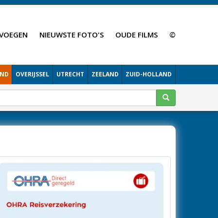
VOEGEN
NIEUWSTE FOTO'S
OUDE FILMS
©
AND
OVERIJSSEL
UTRECHT
ZEELAND
ZUID-HOLLAND