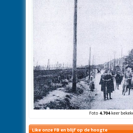
Foto
4.704
keer bekeke
Like onze FB en blijf op de hoogte