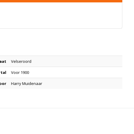
aat
Velseroord
rtal
Voor 1900
oor
Harry Muidenaar