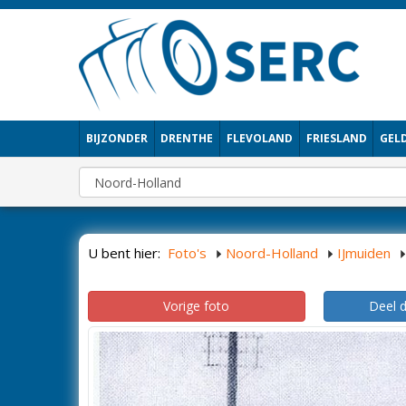
BIJZONDER
DRENTHE
FLEVOLAND
FRIESLAND
GEL
U bent hier:
Foto's
Noord-Holland
IJmuiden
Vorige foto
Deel 