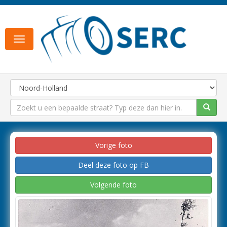
Toggle
navigation
Vorige foto
Deel deze foto op FB
Volgende foto