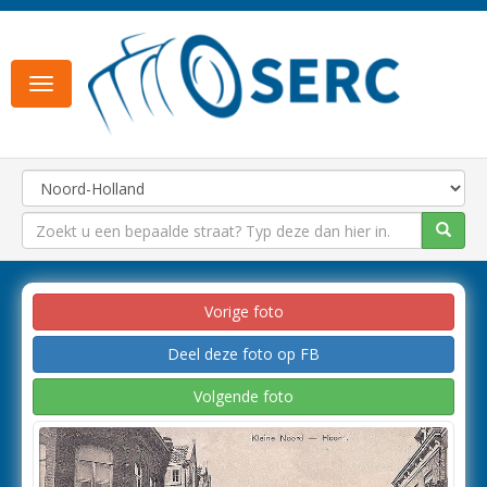
Toggle
navigation
Vorige foto
Deel deze foto op FB
Volgende foto