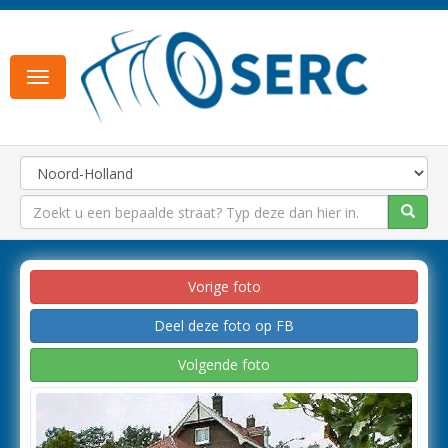
Toggle
navigation
Vorige foto
Deel deze foto op FB
Volgende foto