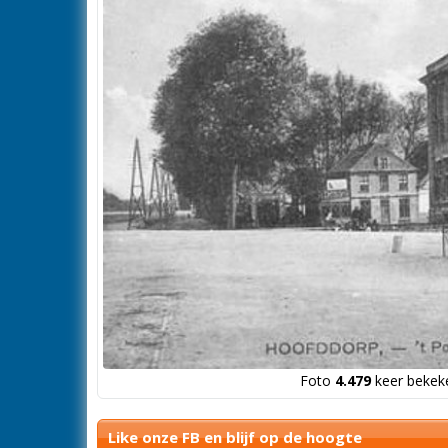
Foto
4.479
keer bekeke
Like onze FB en blijf op de hoogte