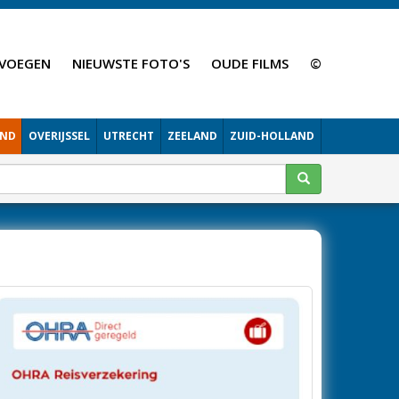
VOEGEN
NIEUWSTE FOTO'S
OUDE FILMS
©
AND
OVERIJSSEL
UTRECHT
ZEELAND
ZUID-HOLLAND