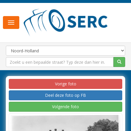
Toggle
navigation
Vorige foto
Deel deze foto op FB
Volgende foto