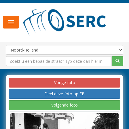
Toggle
navigation
Vorige foto
Deel deze foto op FB
Volgende foto