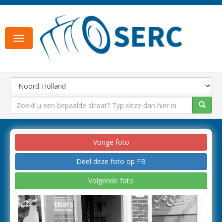
Toggle
navigation
Vorige foto
Deel deze foto op FB
Volgende foto