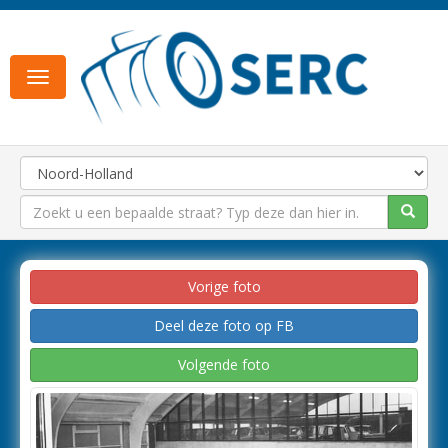
Toggle
navigation
Vorige foto
Deel deze foto op FB
Volgende foto